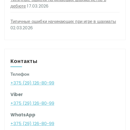
дебюте
17.03.2026
Типичные ошибки начинающих при игре в шахматы
02.03.2026
Контакты
Телефон
+375 (29) 126-80-99
Viber
+375 (29) 126-80-99
WhatsApp
+375 (29) 126-80-99