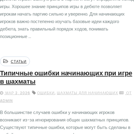
игры. Хорошее знание принципов игры в дебюте позволяет
игрокам начать партию сильно и уверенно. Для начинающих
игроков важно постепенно изучать базовые идеи каждого
дебюта, знать правильный порядок ходов, понимать
позиционные ...
СТАТЬИ
Типичные ошибки начинающих при игре
в шахматы
,
МАР 2, 2026
ОШИБКИ
ШАХМАТЫ ДЛЯ НАЧИНАЮЩИХ
ОТ
ADMIN
В большинстве случаев ошибки у начинающих игроков
возникают из-за игнорирования общих шахматных принципов.
Существуют типичные ошибки, которые могут быть сделаны в