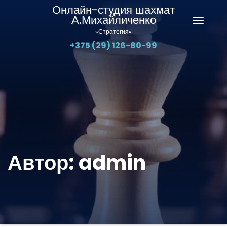
Онлайн-студия шахмат
А.Михайличенко
Перекл
«Стратегия»
навига
+375 (29) 126-80-99
Автор:
admin