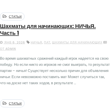
СТАТЬИ
Шахматы для начинающих: НИЧЬЯ.
Часть 1
,
,
ЯНВ 6, 2026
НИЧЬЯ
ПАТ
ШАХМАТЫ ДЛЯ НАЧИНАЮЩИХ
ОТ ADMIN
Во время шахматных сражений каждый игрок надеется на свою
победу. Но если никто из игроков не смог выиграть, то результат
партии – ничья! Существует несколько причин для объявления
ничьи: Если невозможно поставить мат Может случиться так,
что на доске нет таких ходов, в результате ...
СТАТЬИ