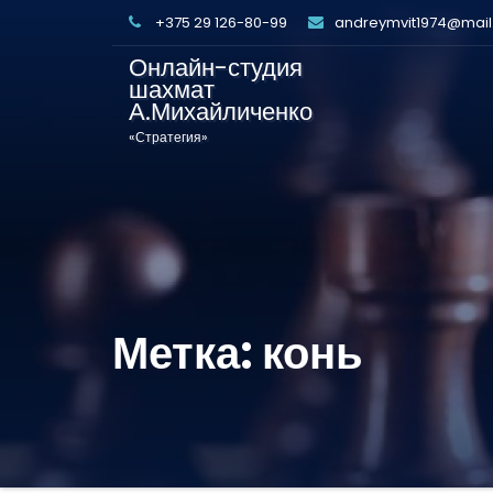
+375 29 126-80-99
andreymvit1974@mail
Онлайн-студия
шахмат
А.Михайличенко
«Стратегия»
Метка:
конь