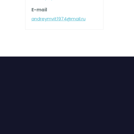
E-mail
andreymvit1974@mail.ru