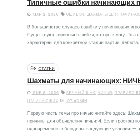
Типичные ошибки начинающих п
,
МАР 2, 2026
ОШИБКИ
ШАХМАТЫ ДЛЯ НАЧИНА
В большинстве случаев ошибки у начинающих игро
Существуют типичные ошибки, которые могут быть 
характерны для конкретной стадии партии: дебюта,
СТАТЬИ
Шахматы для начинающих: НИЧЬ
,
,
ЯНВ 6, 2026
ВЕЧНЫЙ ШАХ
НИЧЬЯ
ПРАВИЛО 5
НАЧИНАЮЩИХ
ОТ ADMIN
Первую часть темы про ничью читайте здесь: Шах
причины для объявления ничьи: 4. Если троекратно
одновременно соблюдены следующие условия: — все