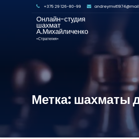
+375 29 126-80-99
andreymvit1974@mail
Онлайн-студия
шахмат
А.Михайличенко
«Стратегия»
Метка:
шахматы 