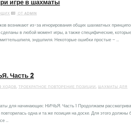
ри игре в шахматы
ЮЩИХ
ОТ ADMIN
ков возникают из-за игнорирования общих шахматных принципо
сделаны в любой момент игры, а также специфические, которы
 миттельшпиля, эндшпиля. Некоторые ошибки простые – ...
Я. Часть 2
,
,
0 ХОДОВ
ТРОЕКРАТНОЕ ПОВТОРЕНИЕ ПОЗИЦИИ
ШАХМАТЫ ДЛЯ
маты для начинающих: НИЧЬЯ. Часть 1 Продолжаем рассматрив
 повторилась одна и та же позиция на доске. Для этого должны 
 ...