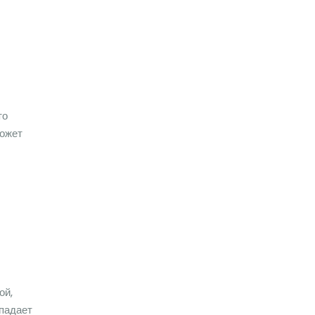
то
Может
ой,
ападает