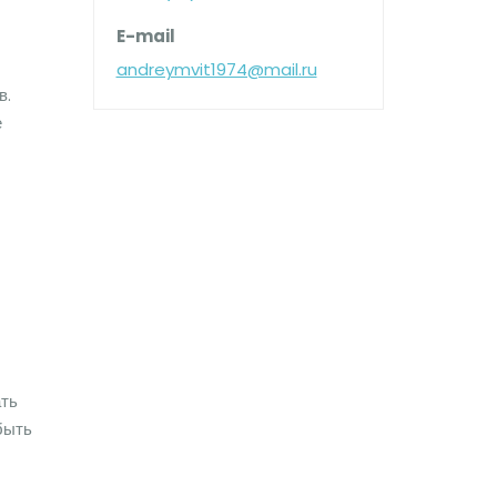
E-mail
andreymvit1974@mail.ru
в.
е
ать
быть