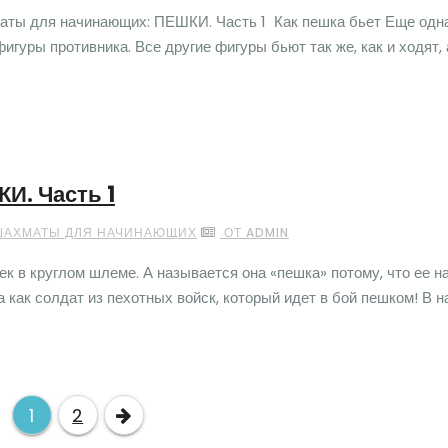
маты для начинающих: ПЕШКИ. Часть 1 Как пешка бьет Еще одн
фигуры противника. Все другие фигуры бьют так же, как и ходят, 
И. Часть 1
ШАХМАТЫ ДЛЯ НАЧИНАЮЩИХ
ОТ ADMIN
к в круглом шлеме. А называется она «пешка» потому, что ее н
а как солдат из пехотных войск, который идет в бой пешком! В 
Навигация
1
2
по