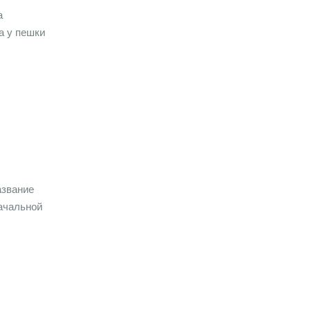
а
а у пешки
азвание
начальной