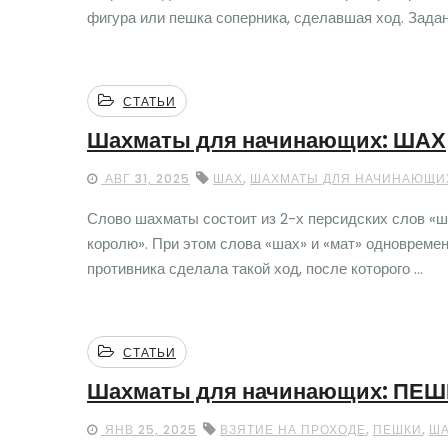
фигура или пешка соперника, сделавшая ход. Задани
СТАТЬИ
Шахматы для начинающих: ШАХ
,
АВГ 31, 2025
ШАХ
ШАХМАТЫ ДЛЯ НАЧИНАЮЩИ
Слово шахматы состоит из 2-х персидских слов «ша
королю». При этом слова «шах» и «мат» одновреме
противника сделала такой ход, после которого ...
СТАТЬИ
Шахматы для начинающих: ПЕШК
,
,
ЯНВ 25, 2025
ВЗЯТИЕ НА ПРОХОДЕ
ПЕШКИ
ША