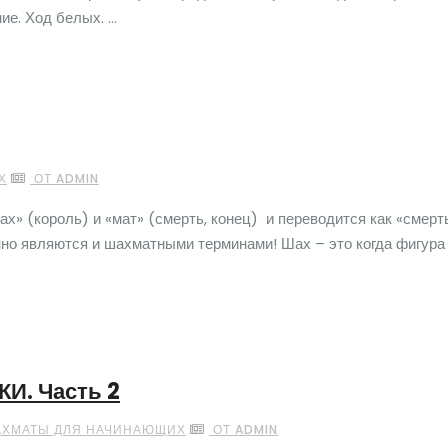
е. Ход белых. ...
Х
ОТ ADMIN
х» (король) и «мат» (смерть, конец) и переводится как «смерт
нно являются и шахматными терминами! Шах – это когда фигура
И. Часть 2
ХМАТЫ ДЛЯ НАЧИНАЮЩИХ
ОТ ADMIN