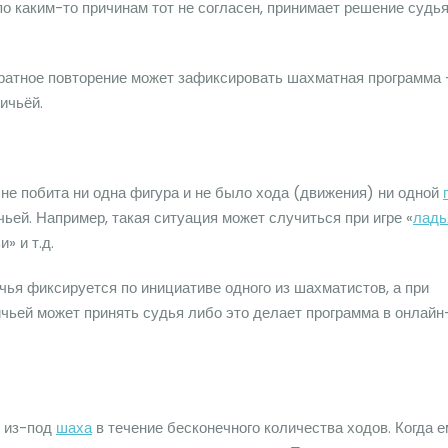
по каким-то причинам тот не согласен, принимает решение судь
ратное повторение может зафиксировать шахматная программа 
ичьёй.
не побита ни одна фигура и не было хода (движения) ни одной
ьей. Например, такая ситуация может случиться при игре «
ладь
» и т.д.
ичья фиксируется по инициативе одного из шахматистов, а при
ичьей может принять судья либо это делает программа в онлайн
и из-под
шаха
в течение бесконечного количества ходов. Когда 