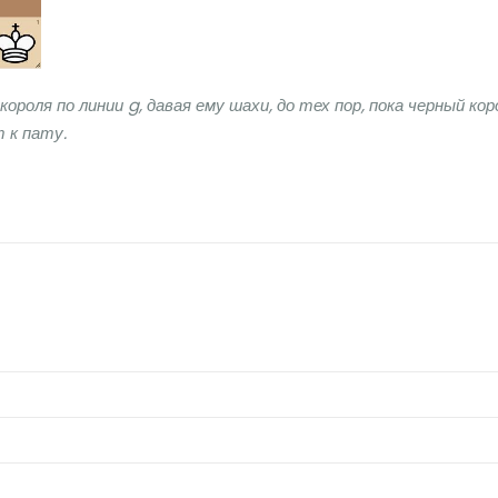
ороля по линии g, давая ему шахи, до тех пор, пока черный кор
 к пату.