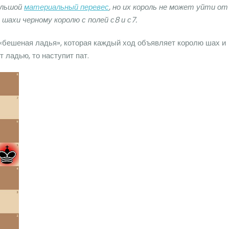
большой
материальный перевес
, но их король не может уйти от
шахи черному королю с полей с8 и с7.
«бешеная ладья», которая каждый ход объявляет королю шах и
т ладью, то наступит пат.