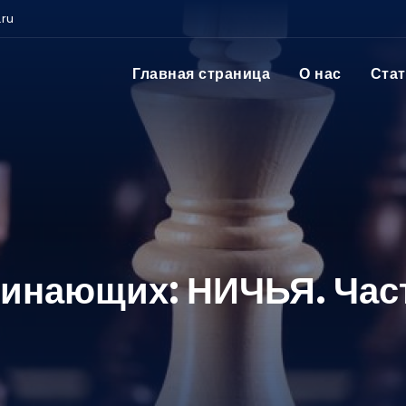
.ru
Главная страница
О нас
Ста
инающих: НИЧЬЯ. Част