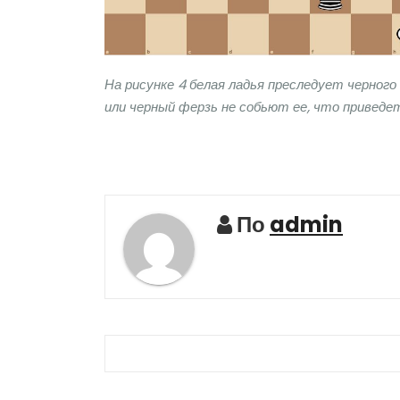
На рисунке 4 белая ладья преследует черного к
или черный ферзь не собьют ее, что приведет
По
admin