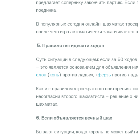
предлагает сопернику закончить партию. Если 
поединка.
В популярных сегодня онлайн-шахматах троек
после чего игра автоматически заканчивается н
5.
Правило пятидесяти ходов
Суть ситуации в следующем: если за 50 ходов 
– это является основанием для объявления нич
слон
(
конь
) против ладьи», «
ферзь
против ладьи
Как и с правилом «троекратного повторения» н
несогласии второго шахматиста – решение о н
шахматах.
6. Если объявляется вечный шах
Бывают ситуации, когда король не может выйт