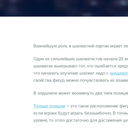
Важнейшую роль в шахматной партии играет е
Один из сильнейших шахматистов начала 20 ве
шахматах выигрывает тот, кто ошибается пред
что начинать изучение шахмат надо с
эндшпил
свойства фигур, можно почувствовать их взаим
В эндшпиле может возникнуть два типа позици
Точные позиции
– это такое расположение фигур
если игроки будут играть безошибочно. В точн
уровне, то этого достаточно для достижения це