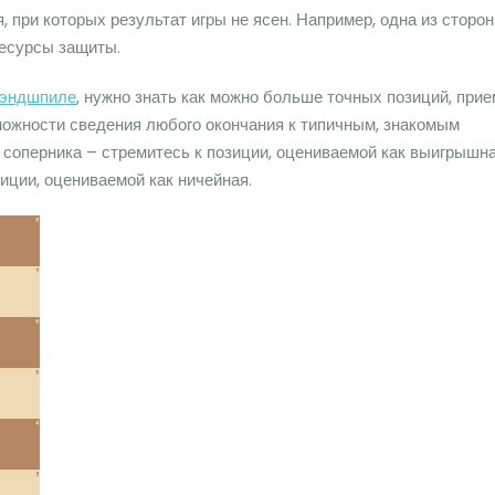
при которых результат игры не ясен. Например, одна из сторон
ресурсы защиты.
в эндшпиле
, нужно знать как можно больше точных позиций, прие
можности сведения любого окончания к типичным, знакомым
у соперника – стремитесь к позиции, оцениваемой как выигрышна
иции, оцениваемой как ничейная.