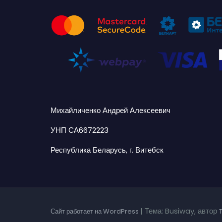
Михайличенко Андрей Алексеевич
УНП СА6672223
Республика Беларусь, г. Витебск
|
Тема: Busiway, автор
Сайт работает на WordPress