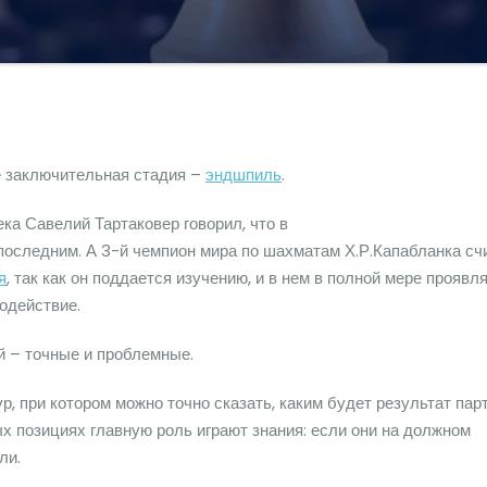
е заключительная стадия –
эндшпиль
.
ка Савелий Тартаковер говорил, что в
последним. А 3-й чемпион мира по шахматам Х.Р.Капабланка сч
я
, так как он поддается изучению, и в нем в полной мере проявл
одействие.
й – точные и проблемные.
, при котором можно точно сказать, каким будет результат парт
ых позициях главную роль играют знания: если они на должном
ли.