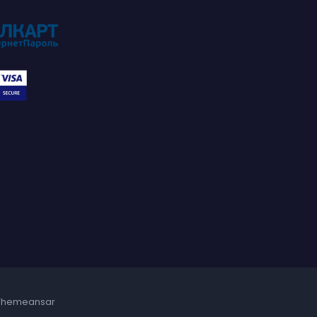
Themeansar