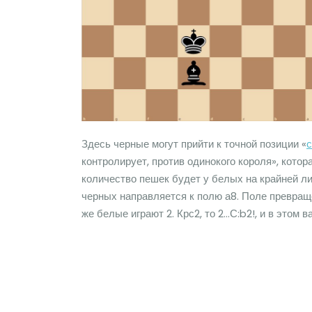
Здесь черные могут прийти к точной позиции «
контролирует, против одинокого короля», котор
количество пешек будет у белых на крайней ли
черных направляется к полю а8. Поле превращ
же белые играют 2. Крс2, то 2…С:b2!, и в этом 