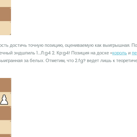
сть достичь точную позицию, оцениваемую как выигрышная. Пос
чный эндшпиль 1…Л:g4 2. Кр:g4! Позиция на доске «
король
и
п
выигранная за белых. Отметим, что 2.fg? ведет лишь к теоретич