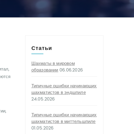
Статьи
Шахматы в мировом
итал,
образовании
06.06.2026
яются
Типичные ошибки начинающих
шахматистов в эндшпиле
24.05.2026
ии,
Типичные ошибки начинающих
шахматистов в миттельшпиле
01.05.2026