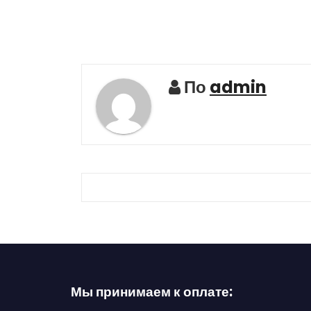
По
admin
Мы принимаем к оплате: