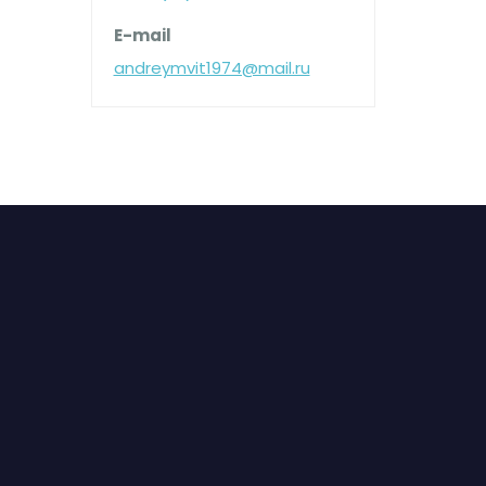
E-mail
andreymvit1974@mail.ru